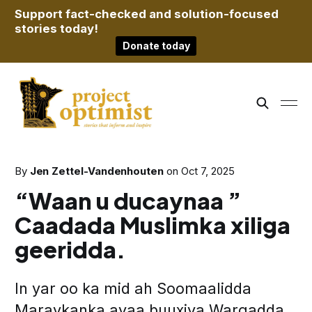
Support fact-checked and solution-focused
stories today!
Donate today
By
Jen Zettel-Vandenhouten
on
Oct 7, 2025
“Waan u ducaynaa ”
Caadada Muslimka xiliga
geeridda.
In yar oo ka mid ah Soomaalidda
Maraykanka ayaa buuxiya Warqadda