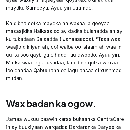
maydka Sameeya. Ayuu yiri Jaamac.
Ka dibna qofka maydka ah waxaa la geeyaa
masaajidka.Halkaas oo ay dadka bulshadda ah ay
ku tukadaan Salaadda ( Janaasadda). “Taas waa
waajib diiniyan ah, qof walba oo islaam ah waa in
uu ka soo qayb galo haddii uu awoodo. Ayuu yiri.
Marka waa lagu tukadaa, ka dibna qofka waxaa
loo qaadaa Qabuuraha oo lagu aasaa si xushmad
mudan.
Wax badan ka ogow.
Jamaa wuxuu caawin karaa bukaanka CentraCare
in ay buuxiyaan warqadda Dardaranka Daryeelka