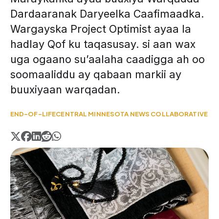
Dardaaranak Daryeelka Caafimaadka.
Wargayska Project Optimist ayaa la
hadlay Qof ku taqasusay. si aan wax
uga ogaano su’aalaha caadigga ah oo
soomaaliddu ay qabaan markii ay
buuxiyaan warqadan.
END-OF-LIFE
CENTRAL MINNESOTA NEWS COLLABORATIVE