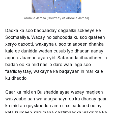
Abdalle Jamaa (Courtesy of Abdalle Jamaa)
Dadka ka soo badbaaday dagaalkii sokeeye Ee
Soomaaliya. Waxay noloshoodda ku soo qaateen
xeryo qaxooti, waxayna u soo talaabeen dhanka
kale ee dunidda wadan cusub iyo dhaqan aanay
aqoon. Jaamac ayaa yiri. Safaradda dhaadheer. In
badan oo ka mid nasiib daro waa laga soo
faa’iidaystay, waxayna ka baqayaan in mar kale
ku dhacdo.
Qaar ka mid ah Bulshadda ayaa waxay maqleen
waxyaabo aan wanaagsanayn oo ku dhacay qaar
ka mid ah qoyskoodda ama saxiibaddood oo ay
kala kulmeen Xarumaha caafimaadka waxayna ka