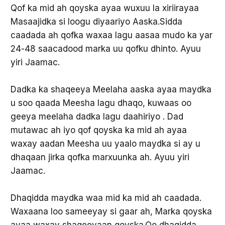
Qof ka mid ah qoyska ayaa wuxuu la xiriirayaa
Masaajidka si loogu diyaariyo Aaska.Sidda
caadada ah qofka waxaa lagu aasaa mudo ka yar
24-48 saacadood marka uu qofku dhinto. Ayuu
yiri Jaamac.
Dadka ka shaqeeya Meelaha aaska ayaa maydka
u soo qaada Meesha lagu dhaqo, kuwaas oo
geeya meelaha dadka lagu daahiriyo . Dad
mutawac ah iyo qof qoyska ka mid ah ayaa
waxay aadan Meesha uu yaalo maydka si ay u
dhaqaan jirka qofka marxuunka ah. Ayuu yiri
Jaamac.
Dhaqidda maydka waa mid ka mid ah caadada.
Waxaana loo sameeyay si gaar ah, Marka qoyska
ayaa waxay shaqeeyaan qoyska.Oo dhaqidda