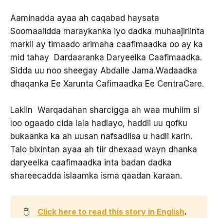
Aaminadda ayaa ah caqabad haysata
Soomaalidda maraykanka iyo dadka muhaajiriinta
markii ay timaado arimaha caafimaadka oo ay ka
mid tahay Dardaaranka Daryeelka Caafimaadka.
Sidda uu noo sheegay Abdalle Jama.Wadaadka
dhaqanka Ee Xarunta Cafimaadka Ee CentraCare.
Lakiin Warqadahan sharcigga ah waa muhiim si
loo ogaado cida lala hadlayo, haddii uu qofku
bukaanka ka ah uusan nafsadiisa u hadli karin.
Talo bixintan ayaa ah tiir dhexaad wayn dhanka
daryeelka caafimaadka inta badan dadka
shareecadda islaamka isma qaadan karaan.
🖱️
Click here to read this story in English
. 