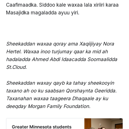
Caafimaadka. Siddoo kale waxaa lala xiriiri karaa
Masajidka magaladda ayuu yiri.
Sheekaddan waxaa qoray ama Xaqiijiyay Nora
Hertel. Waxaa inoo turjumay qaar ka mid ah
hadaladda Ahmed Abdi Idaacadda Soomaalidda
St.Cloud.
Sheekaddan waxay qayb ka tahay sheekooyin
taxano ah oo ku saabsan Qorshaynta Geeridda.
Taxanahan waxaa taageera Dhaqaale ay ku
deeqday Morgan Family Foundation.
Greater Minnesota students