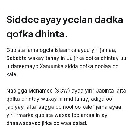
ahayd caqab in uu furo xarun u
gaar ah. Balse Dhaqtar Bashiir
wuxuu ogaaday in ay tahay shaqo
Siddee ayay yeelan dadka
mudnaan leh.
qofka dhinta.
Gubista lama ogola islaamka ayuu yiri jamaa,
Sababta waxay tahay in uu jirka qofka dhintay uu
u dareemayo Xanuunka sidda qofka noolaa oo
kale.
Nabigga Mohamed (SCW) ayaa yiri” Jabinta lafta
qofka dhintay waxay la mid tahay, adiga oo
jabiyay lafta isagga oo nool oo kale” jama ayaa
yiri. “marka gubista waxaa loo arkaa in ay
dhaawacayso jirka oo waa qalad.