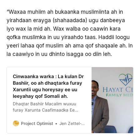
“Waxaa muhiim ah bukaanka muslimiinta ah in
yirahdaan erayga (shahaadada) ugu danbeeya
iyo wax la mid ah. Wax walba oo caawin kara
qofka muslimka in uu yiraahdo taas. Haddii loogu
yeeri lahaa qof muslim ah ama qof shaqaale ah. In
la caawiyo in uu dhinto isagga oo diin leh.
Cinwaanka warka : La kulan Dr
Bashiir, oo ah dhaqtarka furay
Xaruntii ugu horeysay ee uu
leeyahay qof Somali ah.
Dhaqtar Bashiir Macalim wuxuu
furay Xarunta Caafimaadka Ee
Xayat Clinic Sanadkii 2024. Si uu
ugu adeego Bulshadda
Project Optimist
Jen Zettel-Vandenhouten
Soomaalidda Ee ku dhaqan
Bartamaha Minnesota. waxay