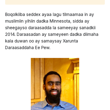
Boqolkiiba seddex ayaa lagu tilmaamaa in ay
muslimiin yihiin dadka Minnesota, sidda ay
sheegayso daraasadda la sameeyay sanadkii
2014. Daraasadan ay sameyeen dadka diimaha
kala duwan oo ay samaysay Xarunta
Daraasaddaha Ee Pew.