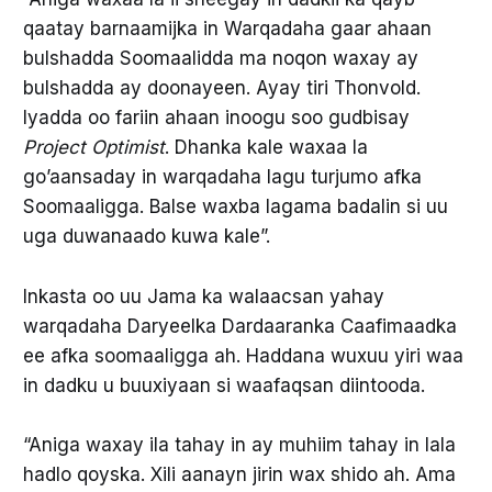
qaatay barnaamijka in Warqadaha gaar ahaan
bulshadda Soomaalidda ma noqon waxay ay
bulshadda ay doonayeen. Ayay tiri Thonvold.
Iyadda oo fariin ahaan inoogu soo gudbisay
Project Optimist
. Dhanka kale waxaa la
go’aansaday in warqadaha lagu turjumo afka
Soomaaligga. Balse waxba lagama badalin si uu
uga duwanaado kuwa kale”.
Inkasta oo uu Jama ka walaacsan yahay
warqadaha Daryeelka Dardaaranka Caafimaadka
ee afka soomaaligga ah. Haddana wuxuu yiri waa
in dadku u buuxiyaan si waafaqsan diintooda.
“Aniga waxay ila tahay in ay muhiim tahay in lala
hadlo qoyska. Xili aanayn jirin wax shido ah. Ama