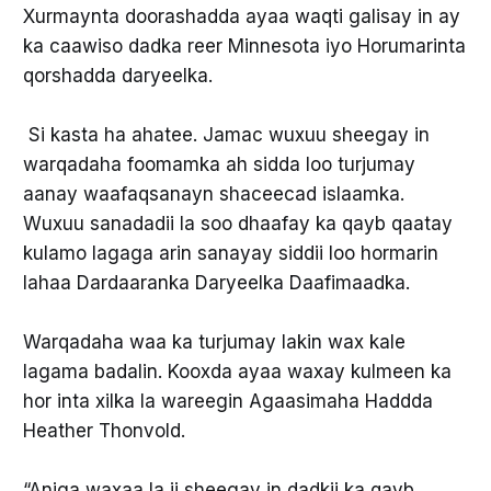
Xurmaynta doorashadda ayaa waqti galisay in ay
ka caawiso dadka reer Minnesota iyo Horumarinta
qorshadda daryeelka.
Si kasta ha ahatee. Jamac wuxuu sheegay in
warqadaha foomamka ah sidda loo turjumay
aanay waafaqsanayn shaceecad islaamka.
Wuxuu sanadadii la soo dhaafay ka qayb qaatay
kulamo lagaga arin sanayay siddii loo hormarin
lahaa Dardaaranka Daryeelka Daafimaadka.
Warqadaha waa ka turjumay lakin wax kale
lagama badalin. Kooxda ayaa waxay kulmeen ka
hor inta xilka la wareegin Agaasimaha Haddda
Heather Thonvold.
“Aniga waxaa la ii sheegay in dadkii ka qayb