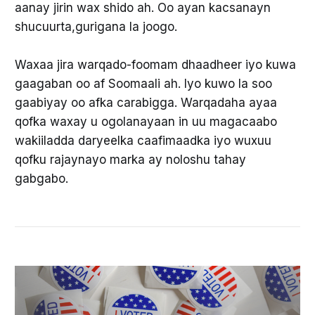
aanay jirin wax shido ah. Oo ayan kacsanayn
shucuurta,gurigana la joogo.
Waxaa jira warqado-foomam dhaadheer iyo kuwa
gaagaban oo af Soomaali ah. Iyo kuwo la soo
gaabiyay oo afka carabigga. Warqadaha ayaa
qofka waxay u ogolanayaan in uu magacaabo
wakiiladda daryeelka caafimaadka iyo wuxuu
qofku rajaynayo marka ay noloshu tahay
gabgabo.