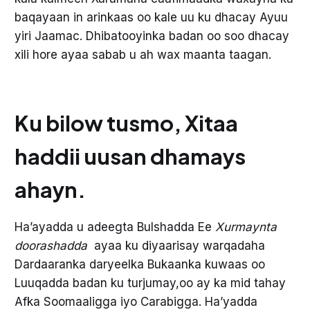
baqayaan in arinkaas oo kale uu ku dhacay Ayuu
yiri Jaamac. Dhibatooyinka badan oo soo dhacay
xili hore ayaa sabab u ah wax maanta taagan.
Ku bilow tusmo, Xitaa
haddii uusan dhamays
ahayn.
Ha’ayadda u adeegta Bulshadda Ee
Xurmaynta
doorashadda
ayaa ku diyaarisay warqadaha
Dardaaranka daryeelka Bukaanka kuwaas oo
Luuqadda badan ku turjumay,oo ay ka mid tahay
Afka Soomaaligga iyo Carabigga. Ha’yadda