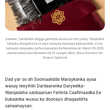
Sawirka: Tababarka Xiligga geeridda wuxuu ka mid yahay Tababarka 
fahanka dhaqanka Ee la siiyo ardayda baranaya kalkaasidda. si loo 
hubsado daryeelka qofka bukaanka Ee Muslimka ah. March 26.2025 
Jaamacadda Saint Benedict Ee St.Joseph, Minn. (Erica Dischino for 
Project Optimist)
Dad yar oo ah Soomaalidda Maraykanka ayaa
waxay leeyihiin Dardaaranka Daryeelka-
Warqadaha xanbaarsan Fariinta Caafimaadka Ee
bukaanka wuxuu ka doonayo dhaqaatiirta
xanaanaysan.