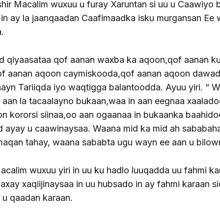
hir Macalim wuxuu u furay Xaruntan si uu u Caawiyo 
in ay la jaanqaadan Caafimaadka isku murgansan Ee
a.
d qiyaasataa qof aanan waxba ka aqoon,qof aanan ku 
of aanan aqoon caymiskooda,qof aanan aqoon dawa
ayn Tariiqda iyo waqtigga balantoodda. Ayuu yiri. “ W
i aan la tacaalayno bukaan,waa in aan eegnaa xaalad
n kororsi siinaa,oo aan ogaanaa in bukaanka baahi
d ayay u caawinaysaa. Waana mid ka mid ah sababah
maqan tahay, waana sababta ugu wayn ee aan u bilow
Macalim wuxuu yiri in uu ku hadlo luuqadda uu fahmi ka
xay xaqiijinaysaa in uu hubsado in ay fahmi karaan s
u qaadan karaan.