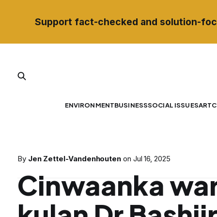
Support fact-checked and solution-foc
ENVIRONMENT
BUSINESS
SOCIAL ISSUES
ART
C
By
Jen Zettel-Vandenhouten
on
Jul 16, 2025
Cinwaanka war
kulan Dr Bashiir