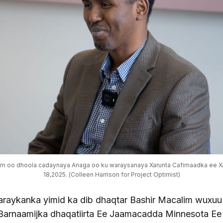
lim oo dhoola cadaynaya Anaga oo ku waraysanaya Xarunta Cafimaadka ee Xaya
18,2025. (Colleen Harrison for Project Optimist)
araykanka yimid ka dib dhaqtar Bashir Macalim wuxuu
arnaamijka dhaqatiirta Ee Jaamacadda Minnesota Ee