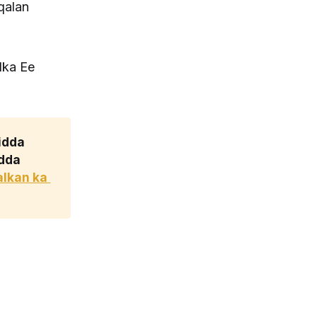
qalan
dka Ee
dda 
dda 
lkan ka 