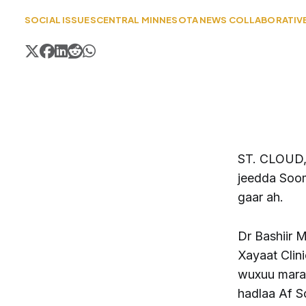
SOCIAL ISSUES
CENTRAL MINNESOTA NEWS COLLABORATIV
ST. CLOUD, 
jeedda Soom
gaar ah.
Dr Bashiir 
Xayaat Clini
wuxuu maray
hadlaa Af So