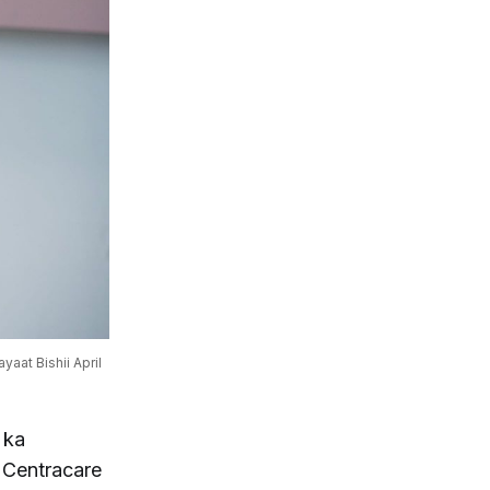
at Bishii April 
 ka
 Centracare