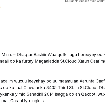
Dr. Bashir Macalin ayaa Xarun
E
Minn. – Dhaqtar Bashiir Waa qofkii ugu horeeyey oo 
aali oo ka furtay Magaaladda St.Cloud Xarun Caafim
Macalim wuxuu leeyahay oo uu maamulaa Xarunta Caa
c oo ku taal Cinwaanka 3405 Third St. in St.Cloud. Dh
kanka yimid Sanadkii 2014 isagga oo ah Qaxooti,wu
mali,Carabi iyo Ingiriis.