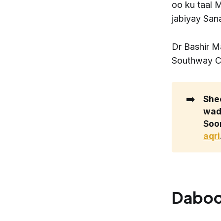
oo ku taal 
jabiyay San
Dr Bashir 
Southway Cl
➡️
She
wada
Soo
aqri
Daboo