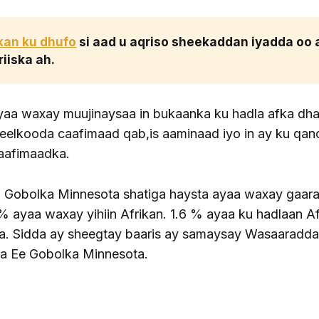
kan ku dhufo
 si aad u aqriso sheekaddan iyadda oo a
riiska ah. 
aa waxay muujinaysaa in bukaanka ku hadla afka dhaq
eelkooda caafimaad qab,is aaminaad iyo in ay ku qan
caafimaadka.
a Gobolka Minnesota shatiga haysta ayaa waxay gaara
9% ayaa waxay yihiin Afrikan. 1.6 % ayaa ku hadlaan A
a. Sidda ay sheegtay baaris ay samaysay Wasaaradda
a Ee Gobolka Minnesota.