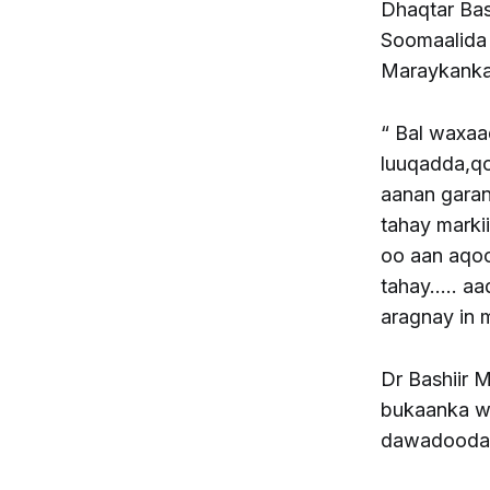
Dhaqtar Bas
Soomaalida 
Maraykank
“ Bal waxaa
luuqadda,q
aanan garan
tahay marki
oo aan aqoo
tahay….. aa
aragnay in 
Dr Bashiir 
bukaanka wa
dawadooda 