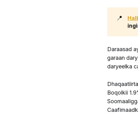
📍
Hal
ingi
Daraasad ay
garaan dary
daryeelka 
Dhaqaatiirt
Boqolkii 1.
Soomaaligg
Caafimaadk