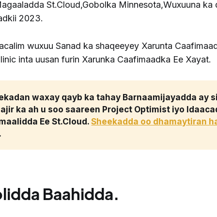
Magaaladda St.Cloud,Gobolka Minnesota,Wuxuuna ka 
adkii 2023.
Macalim wuxuu Sanad ka shaqeeyey Xarunta Caafimaa
inic inta uusan furin Xarunka Caafimaadka Ee Xayat.
ekadan waxay qayb ka tahay Barnaamijayadda ay si
jir ka ah u soo saareen Project Optimist iyo Idaaca
maalidda Ee St.Cloud. 
Sheekadda oo dhamaytiran ha
. 
lidda Baahidda.