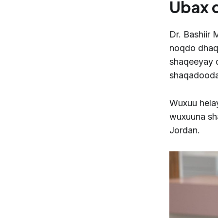
Ubax 
Dr. Bashiir 
noqdo dhaq
shaqeeyay d
shaqadood
Wuxuu hela
wuxuuna sha
Jordan.