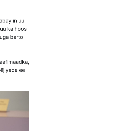
abay in uu
uu ka hoos
 uga barto
aafimaadka,
ijiyada ee