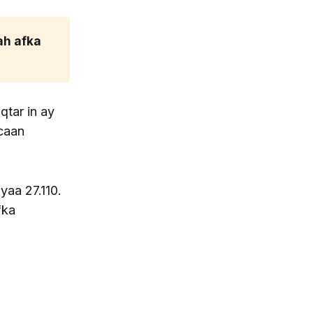
h afka 
tar in ay
caan
yaa 27.110.
fka