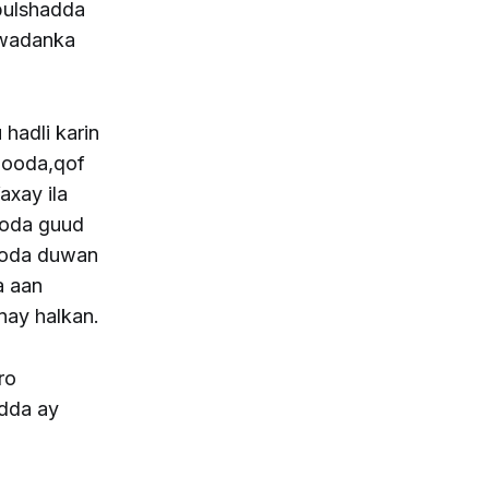
bulshadda
 wadanka
hadli karin
dooda,qof
axay ila
ooda guud
dooda duwan
a aan
nay halkan.
ro
idda ay