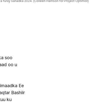
ta furay sanadka 2024. (Colleen Harrison for Project Optimist)
ka soo
aad oo u
fimaadka Ee
aqtar Bashiir
xuu ku