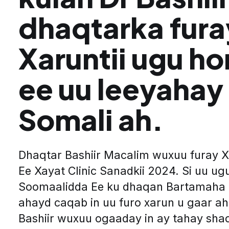
dhaqtarka fura
Xaruntii ugu h
ee uu leeyahay
Somali ah.
Dhaqtar Bashiir Macalim wuxuu furay 
Ee Xayat Clinic Sanadkii 2024. Si uu u
Soomaalidda Ee ku dhaqan Bartamaha 
ahayd caqab in uu furo xarun u gaar ah
Bashiir wuxuu ogaaday in ay tahay sha