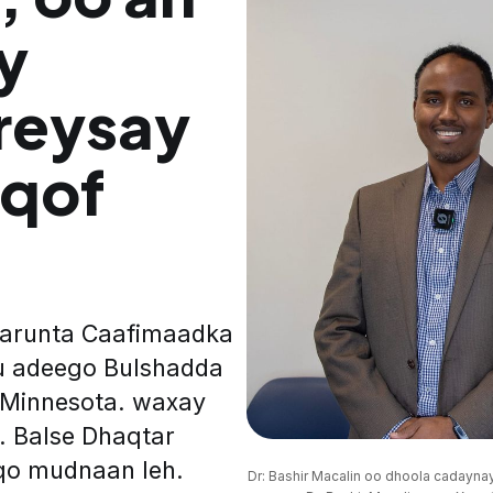
y
oreysay
 qof
Xarunta Caafimaadka
gu adeego Bulshadda
Minnesota. waxay
. Balse Dhaqtar
qo mudnaan leh.
Dr: Bashir Macalin oo dhoola cadaynaya