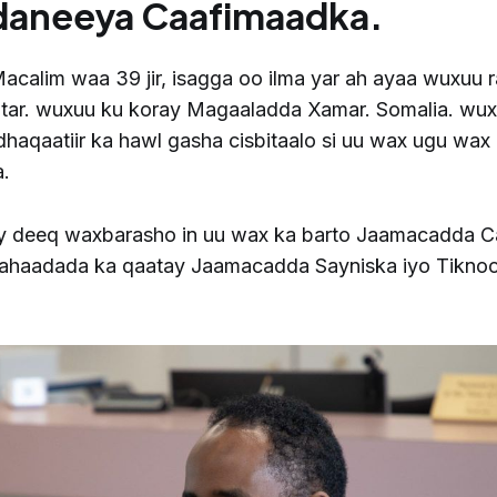
daneeya Caafimaadka.
Macalim waa 39 jir, isagga oo ilma yar ah ayaa wuxuu r
tar. wuxuu ku koray Magaaladda Xamar. Somalia. wux
haqaatiir ka hawl gasha cisbitaalo si uu wax ugu wax
a.
y deeq waxbarasho in uu wax ka barto Jaamacadda C
haadada ka qaatay Jaamacadda Sayniska iyo Tiknool